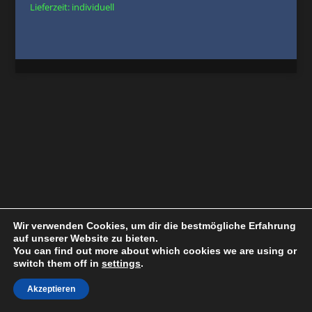
Lieferzeit:
individuell
499,00 €
449,00 €.
Wir verwenden Cookies, um dir die bestmögliche Erfahrung
auf unserer Website zu bieten.
You can find out more about which cookies we are using or
switch them off in
settings
.
Akzeptieren