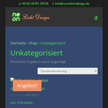
+49 (0) 36781 29726
info@neonlichtdesign.de
Startseite
/
Shop
/ Unkategorisiert
Unkategorisiert
Einzelnes Ergebnis wird angezeigt
Angebot!
OPEN-Schild – Unikat
Ursprünglicher
Aktueller
499,00
€
449,00
€
Preis
Preis
inkl. 19 % MwSt.
war:
ist: