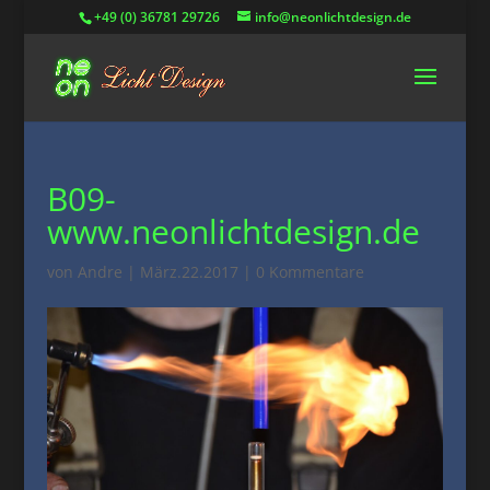
+49 (0) 36781 29726
info@neonlichtdesign.de
B09-
www.neonlichtdesign.de
von
Andre
|
März.22.2017
|
0 Kommentare