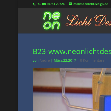
+49 (0) 36781 29726
info@neonlichtdesign.de
B23-www.neonlichtdes
von
Andre
|
März.22.2017
|
0 Kommentare